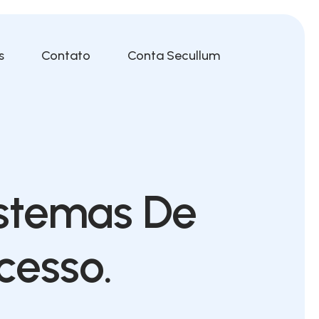
s
Contato
Conta Secullum
stemas De
cesso.