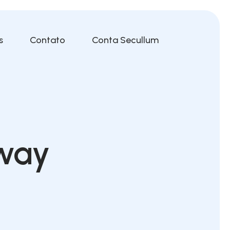
s
Contato
Conta Secullum
oway