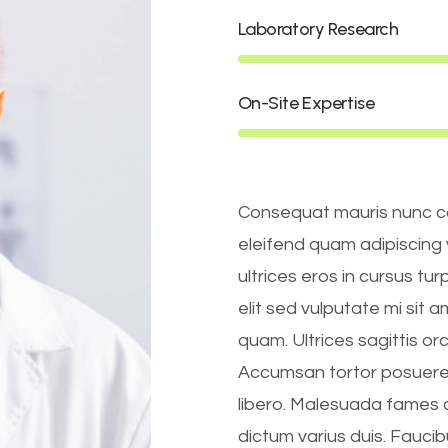
Laboratory Research
On-Site Expertise
Consequat mauris nunc cong
eleifend quam adipiscing v
ultrices eros in cursus tu
elit sed vulputate mi sit 
quam. Ultrices sagittis or
Accumsan tortor posuere
libero. Malesuada fames a
dictum varius duis. Faucibu